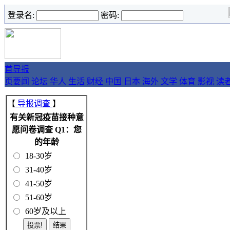
登录名:
密码:
首
导报
页
要闻
论坛
华人
生活
财经
中国
日本
海外
文学
体育
影视
读
【
导报调查
】
有关新冠疫苗接种意
愿问卷调查 Q1：您
的年龄
18-30岁
31-40岁
41-50岁
51-60岁
60岁及以上