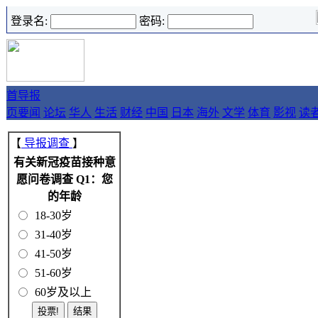
登录名:
密码:
首
导报
页
要闻
论坛
华人
生活
财经
中国
日本
海外
文学
体育
影视
读
【
导报调查
】
有关新冠疫苗接种意
愿问卷调查 Q1：您
的年龄
18-30岁
31-40岁
41-50岁
51-60岁
60岁及以上