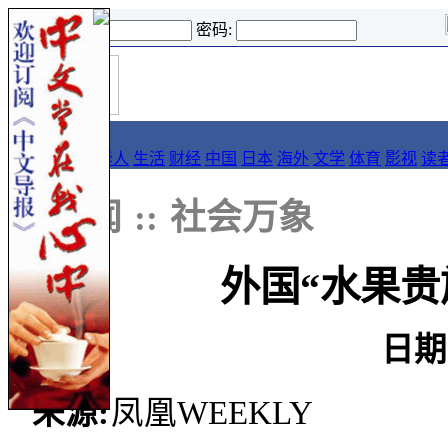
登录名:
密码:
首
导报
页
要闻
论坛
华人
生活
财经
中国
日本
海外
文学
体育
影视
读
::
新闻
::
社会万象
外国“水果贵
日期
来源:
凤凰WEEKLY