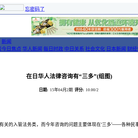
忘密码了
新闻
者
今日焦点
华人新闻
每日时政
中日关系
社会文化
日本新闻
财经
在日华人法律咨询有“三多”(组图)
日期:
15年04月2期
评分:
10.00/2
证有关的入管法务类，而今年咨询的问题主要体现在‘三多’——各种民