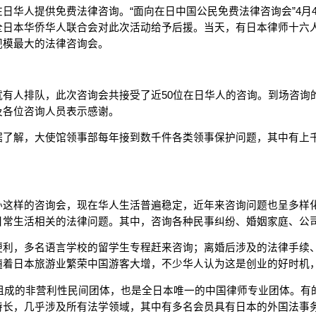
日华人提供免费法律咨询。“面向在日中国公民免费法律咨询会”4月
全日本华侨华人联合会对此次活动给予后援。当天，有日本律师十六
规模最大的法律咨询会。
有人排队，此次咨询会共接受了近50位在日华人的咨询。到场咨询
及各位咨询人员表示感谢。
据了解，大使馆领事部每年接到数千件各类领事保护问题，其中有上
办这样的咨询会，现在华人生活普遍稳定，近年来咨询问题也呈多样
日常生活相关的法律问题。其中，咨询各种民事纠纷、婚姻家庭、公
便利，多名语言学校的留学生专程赶来咨询；离婚后涉及的法律手续
随着日本旅游业繁荣中国游客大增，不少华人认为这是创业的好时机
愿组成的非营利性民间团体，也是全日本唯一的中国律师专业团体。
特长，几乎涉及所有法学领域，其中有多名会员具有日本的外国法事