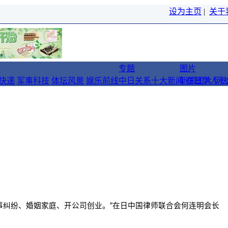
设为主页
|
关于
专题
图片
快递
军事科技
体坛风景
娱乐前线
中日关系十大新闻
新闻图片
在日华人十
网
事纠纷、婚姻家庭、开公司创业。”在日中国律师联合会何连明会长