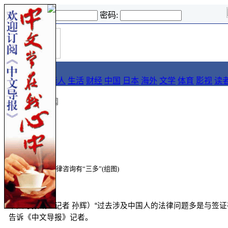
登录名:
密码:
首
导报
页
要闻
论坛
华人
生活
财经
中国
日本
海外
文学
体育
影视
读
::
导报
::
要闻
中文导报讯（记者 孙辉）“过去涉及中国人的法律问题多是与签
告诉《中文导报》记者。