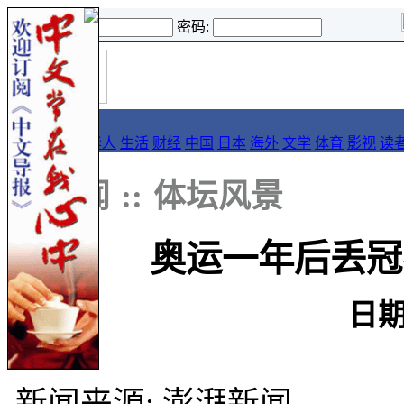
登录名:
密码:
首
导报
页
要闻
论坛
华人
生活
财经
中国
日本
海外
文学
体育
影视
读
::
新闻
::
体坛风景
奥运一年后丢冠
日期