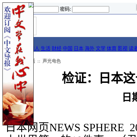
登录名:
密码:
首
导报
页
要闻
论坛
华人
生活
财经
中国
日本
海外
文学
体育
影视
读
::
导报
::
生活
::
声光电色
检证：日本这
日
日本网页NEWS SPHERE