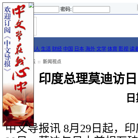
登录名:
密码:
首
导报
页
要闻
论坛
华人
生活
财经
中国
日本
海外
文学
体育
影视
读
::
导报
::
论坛
::
新闻视点
印度总理莫迪访日
日
中文导报讯 8月29日起