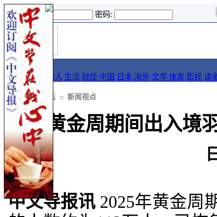
登录名:
密码:
首
导报
页
要闻
论坛
华人
生活
财经
中国
日本
海外
文学
体育
影视
读
::
导报
::
论坛
::
新闻视点
黄金周期间出入境羽
中文导报讯
2025年黄金