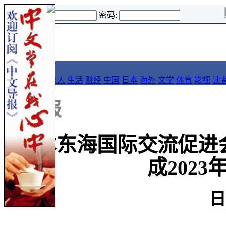
登录名:
密码:
首
导报
页
要闻
论坛
华人
生活
财经
中国
日本
海外
文学
体育
影视
读
::
导报
日本东海国际交流促进
成202
日