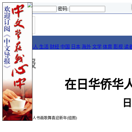
登录名:
密码:
首
导报
页
要闻
论坛
华人
生活
财经
中国
日本
海外
文学
体育
影视
读
::
导报
在日华侨华人
日