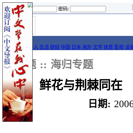
登录名:
密码:
首
导报
页
要闻
论坛
华人
生活
财经
中国
日本
海外
文学
体育
影视
读
::
专题
::
海归专题
鲜花与荆棘同在
日期:
2006