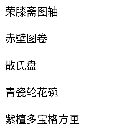
荣膝斋图轴
赤壁图卷
散氏盘
青瓷轮花碗
紫檀多宝格方匣