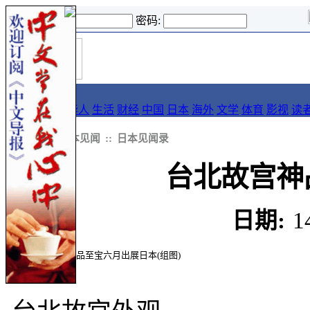
登录名:
密码:
首
导报
页
要闻
论坛
华人
生活
财经
中国
日本
海外
文学
体育
影视
读
::
新闻
::
日本见闻
::
日本见闻录
台北故宫神
日期:
1