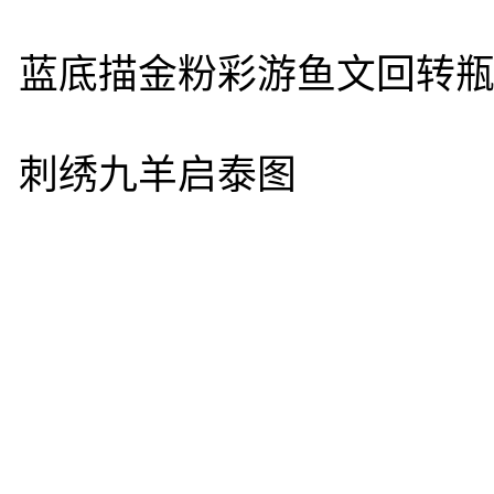
“翡翠白玉”台北展示室场景
“肉型石”“人与熊”展示室场
<< 富冈制丝厂将登录为世界文化遗产(组图)
新闻
导报
要闻