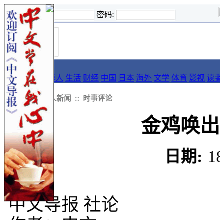
登录名:
密码:
首
导报
页
要闻
论坛
华人
生活
财经
中国
日本
海外
文学
体育
影视
读
::
新闻
::
华人新闻
::
时事评论
金鸡唤出
日期:
1
中文导报 社论