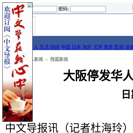
登录名:
密码:
首
导报
页
要闻
论坛
华人
生活
财经
中国
日本
海外
文学
体育
影视
读
::
新闻
::
华人新闻
::
残孤新闻
大阪停发华
日
中文导报讯（记者杜海玲