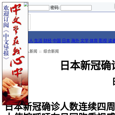
登录名:
密码:
首
导报
页
要闻
论坛
华人
生活
财经
中国
日本
海外
文学
体育
影视
读
::
新闻
::
华人新闻
::
综合新闻
日本新冠确
日本新冠确诊人数连续四