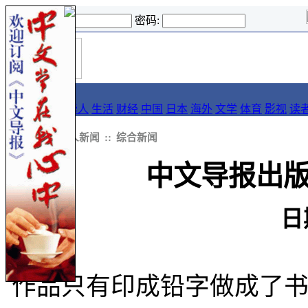
登录名:
密码:
首
导报
页
要闻
论坛
华人
生活
财经
中国
日本
海外
文学
体育
影视
读
::
新闻
::
华人新闻
::
综合新闻
中文导报出
日
作品只有印成铅字做成了