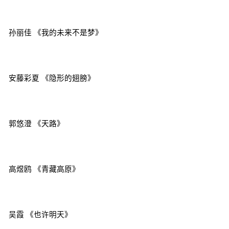
孙丽佳 《我的未来不是梦》
安藤彩夏 《隐形的翅膀》
郭悠澄 《天路》
高煜鸥 《青藏高原》
吴霞 《也许明天》