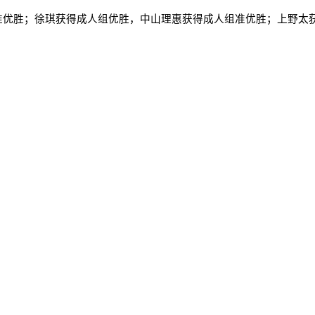
准优胜；徐琪获得成人组优胜，中山理惠获得成人组准优胜；上野太