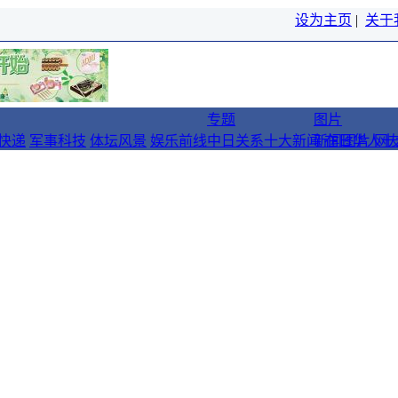
设为主页
|
关于
专题
图片
快递
军事科技
体坛风景
娱乐前线
中日关系十大新闻
新闻图片
在日华人十
网