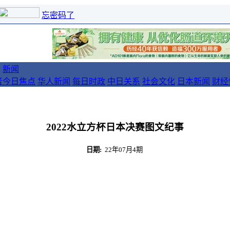
忘密码了
新闻
者
今日焦点
华人新闻
每日时政
中日关系
社会文化
日本新闻
财经
2022水立方杯日本决赛图文纪事
日期:
22年07月4期