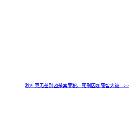
秋叶原无差别凶杀案罪犯、死刑囚加藤智大被... >>