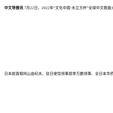
中文导报讯
7月22日，2022年“文化中国·水立方杯”全球中文
日本前首相鸠山由纪夫、驻日使馆领事部李万鹏领事、全日本华