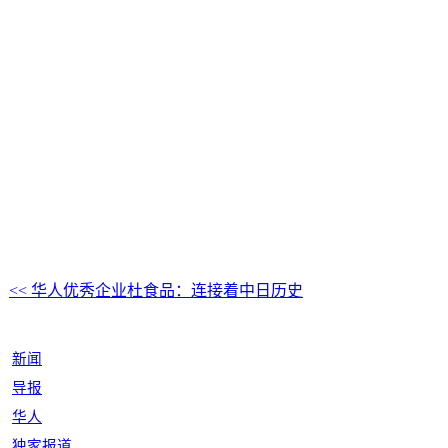
<< 华人优秀企业杜食品：连接着中日历史
新闻
导报
华人
独家报道