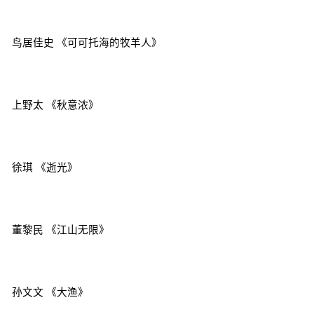
鸟居佳史 《可可托海的牧羊人》
上野太 《秋意浓》
徐琪 《逝光》
董黎民 《江山无限》
孙文文 《大渔》