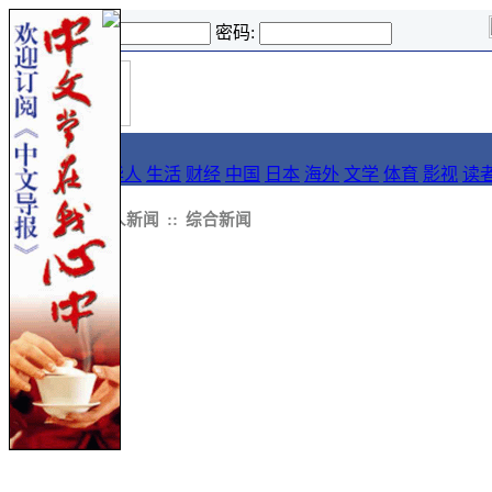
登录名:
密码:
首
导报
页
要闻
论坛
华人
生活
财经
中国
日本
海外
文学
体育
影视
读
::
新闻
::
华人新闻
::
综合新闻