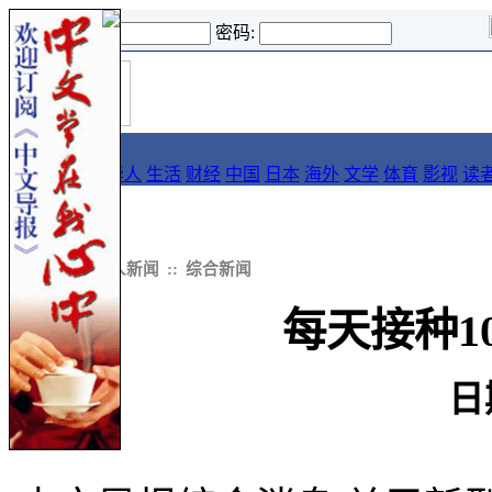
登录名:
密码:
首
导报
页
要闻
论坛
华人
生活
财经
中国
日本
海外
文学
体育
影视
读
::
新闻
::
华人新闻
::
综合新闻
每天接种1
日