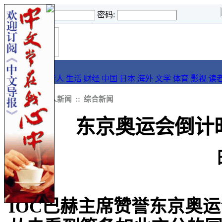
登录名:
密码:
首
导报
页
要闻
论坛
华人
生活
财经
中国
日本
海外
文学
体育
影视
读
::
新闻
::
华人新闻
::
综合新闻
东京奥运会倒计
IOC巴赫主席赞誉东京奥运