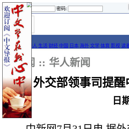
登录名:
密码:
首
导报
页
要闻
论坛
华人
生活
财经
中国
日本
海外
文学
体育
影视
读
::
新闻
::
华人新闻
外交部领事司提醒
日期