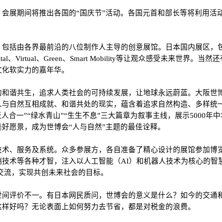
会展期间将推出各国的“国庆节”活动。各国元首和部长等将利用活
，包括由各界最前沿的八位制作人主导的创意展馆。日本国内展区，
Virtual、Green、Smart Mobility等让观众感受未来世
文化软实力的嘉年华。
和谐共生，追求人类社会的可持续发展，让地球永远蔚蓝。大阪世博会
人与自然互相成就、和谐共处的现实，蕴含着追求自然构造、多样统
人合一”“绿水青山”“生生不息”三大篇章为叙事主线，展示5000
好愿景，成为世博会“人与自然”主题的最佳诠释。
务及系统。众多参展方，各自准备了精心设计的展馆参加博览会展出。在“P
技术等各种才智，注入以人工智能（AI）和机器人技术为核心的智
意交流，实现共创未来社会的目标。
世间评价不一。有日本网民质问，世博会的意义是什么？如今的交通
这样好吗？无论表面上如何努力去节省，都是对税金的浪费。