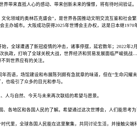
安的世界带来直抵人心的感动、带来创新未来的憧憬，将有待时间验证。
、文化领域的奥林匹克盛会”，是世界各国推动文明交流互鉴和社会繁荣
览会主办城市。大阪成功获得2025年世博会主办权，这是日本继197
开始，全球遭遇了新冠疫情的冲击，诸事停摆，延宕数年；2022年
统二次执政，打响了全球关税大战，世界经济和贸易发展面临严峻挑战
得不到世界应有的关注。
可同年而语，场馆建设和布展陈列颇有急就章的味道，但在“生命闪耀未
了，也吸引了众多的目光和参与。
人与人、人与自然、今天与未来再次联结的希望与愿景。
国、各地区和各国人民的了解。希望通过这次世博会，人们能思考为
个时代里，全球各国人民能在这里聚集，共同讨论生活，并接触尖端