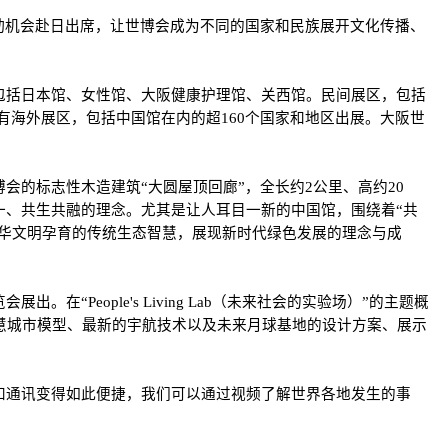
动机会赴日出席，让世博会成为不同的国家和民族展开文化传播、
包括日本馆、女性馆、大阪健康护理馆、关西馆。民间展区，包括
界。当然还有海外展区，包括中国馆在内的超160个国家和地区出展。大阪世
的标志性木造建筑“大圆屋顶回廊”，全长约2公里、高约20
一、共生共融的理念。尤其是让人耳目一新的中国馆，围绕着“共
年中华文明孕育的传统生态智慧，展现新时代绿色发展的理念与成
eople's Living Lab（未来社会的实验场）”的主题概
慧城市模型、最新的宇航技术以及未来月球基地的设计方案、展示
和通讯变得如此便捷，我们可以通过视频了解世界各地发生的事