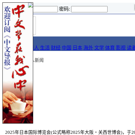
登录名:
密码:
首
导报
页
要闻
论坛
华人
生活
财经
中国
日本
海外
文学
体育
影视
读
::
新闻
::
华人新闻
中文导报 社论
作者：申文
2025年日本国际博览会(公式略称2025年大阪・关西世博会)