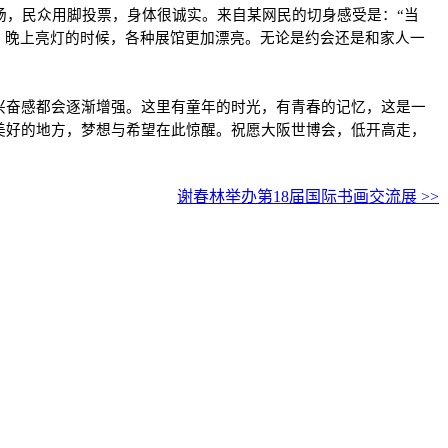
场，民众用脚投票，身体很诚实。来自某网民的切身感受是：“当
。晚上亮灯的时候，各种展馆更加漂亮。无论是约会还是和家人一
兴奋感都会逐渐增强。这里有童年的时光，有青春的记忆，这是一
美好的地方，梦想与希望在此惊醒。祝愿大阪世博会，低开高走，
谢春林举办第18届国际书画交流展 >>