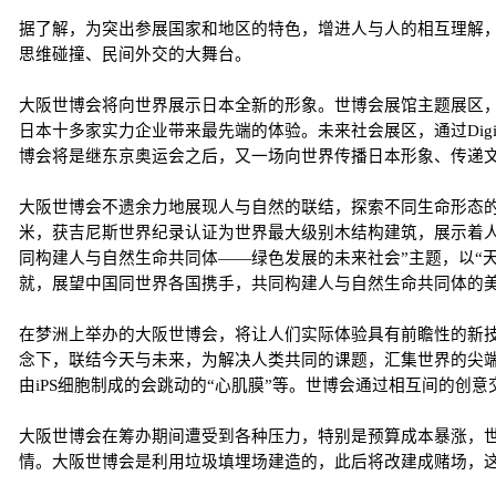
据了解，为突出参展国家和地区的特色，增进人与人的相互理解，
思维碰撞、民间外交的大舞台。
大阪世博会将向世界展示日本全新的形象。世博会展馆主题展区
日本十多家实力企业带来最先端的体验。未来社会展区，通过Digital、
博会将是继东京奥运会之后，又一场向世界传播日本形象、传递
大阪世博会不遗余力地展现人与自然的联结，探索不同生命形态的
米，获吉尼斯世界纪录认证为世界最大级别木结构建筑，展示着
同构建人与自然生命共同体——绿色发展的未来社会”主题，以“天
就，展望中国同世界各国携手，共同构建人与自然生命共同体的美
在梦洲上举办的大阪世博会，将让人们实际体验具有前瞻性的新技术、服
念下，联结今天与未来，为解决人类共同的课题，汇集世界的尖端
由iPS细胞制成的会跳动的“心肌膜”等。世博会通过相互间的创
大阪世博会在筹办期间遭受到各种压力，特别是预算成本暴涨，
情。大阪世博会是利用垃圾填埋场建造的，此后将改建成赌场，