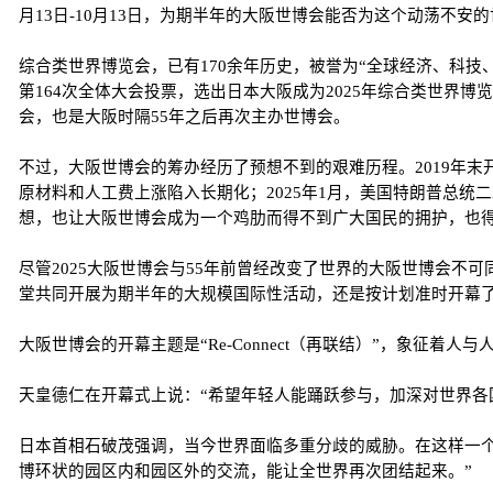
月13日-10月13日，为期半年的大阪世博会能否为这个动荡不
综合类世界博览会，已有170余年历史，被誉为“全球经济、科技
第164次全体大会投票，选出日本大阪成为2025年综合类世界博
会，也是大阪时隔55年之后再次主办世博会。
不过，大阪世博会的筹办经历了预想不到的艰难历程。2019年末
原材料和人工费上涨陷入长期化；2025年1月，美国特朗普总
想，也让大阪世博会成为一个鸡肋而得不到广大国民的拥护，也
尽管2025大阪世博会与55年前曾经改变了世界的大阪世博会不
堂共同开展为期半年的大规模国际性活动，还是按计划准时开幕
大阪世博会的开幕主题是“Re-Connect（再联结）”，象征着
天皇德仁在开幕式上说：“希望年轻人能踊跃参与，加深对世界各
日本首相石破茂强调，当今世界面临多重分歧的威胁。在这样一
博环状的园区内和园区外的交流，能让全世界再次团结起来。”