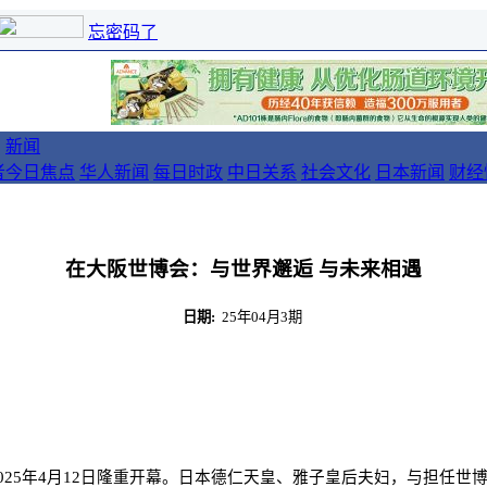
忘密码了
新闻
者
今日焦点
华人新闻
每日时政
中日关系
社会文化
日本新闻
财经
在大阪世博会：与世界邂逅 与未来相遇
日期:
25年04月3期
，于2025年4月12日隆重开幕。日本德仁天皇、雅子皇后夫妇，与担