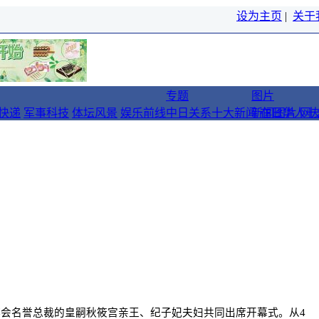
设为主页
|
关于
专题
图片
快递
军事科技
体坛风景
娱乐前线
中日关系十大新闻
新闻图片
在日华人十
网
任世博会名誉总裁的皇嗣秋筱宫亲王、纪子妃夫妇共同出席开幕式。从4