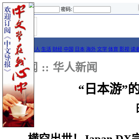
登录名:
密码:
首
导报
页
要闻
论坛
华人
生活
财经
中国
日本
海外
文学
体育
影视
读
::
新闻
::
华人新闻
“日本游”