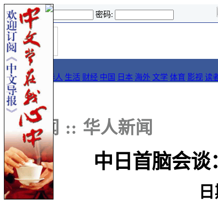
登录名:
密码:
首
导报
页
要闻
论坛
华人
生活
财经
中国
日本
海外
文学
体育
影视
读
::
新闻
::
华人新闻
中日首脑会谈
日