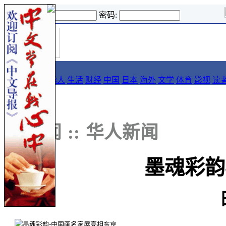
登录名:
密码:
首
导报
页
要闻
论坛
华人
生活
财经
中国
日本
海外
文学
体育
影视
读
::
新闻
::
华人新闻
墨魂彩韵