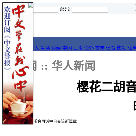
登录名:
密码:
首
导报
页
要闻
论坛
华人
生活
财经
中国
日本
海外
文学
体育
影视
读
::
新闻
::
华人新闻
樱花二胡