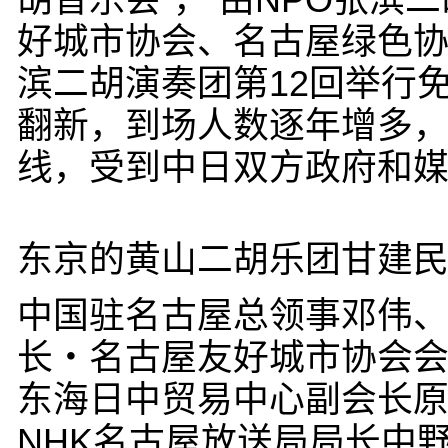
胡音乐会”， 由NPO张
好城市协会、名古屋绿色协
滨二胡演奏团第12回举行
翻新，到场人数逐年增多
线，受到中日双方政府和
东京的黄山二胡乐团甘建
中国驻名古屋总领事邓伟
长・名古屋友好城市协会
东海日中贸易中心副会长
NHK名古屋放送局局长中