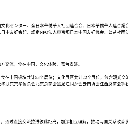
国文化センター、全日本華僑華人社団連合会、日本華僑華人連合総
日中友好会館、認定NPO法人東京都日本中国友好協会、公益社団
地方交流，食在中国，文化体验，舞台表演。
食在中国板块共计53个展位；文化展区共计22个展位，包含观光交
全华联东京华侨总会北京总商会黑龙江同乡会云南协会江西总商会等
与，通过直接交流拉进彼此距离，加深相互理解，推动两国关系改善