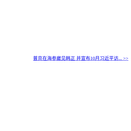
普京在海参崴见韩正 并宣布10月习近平访... >>