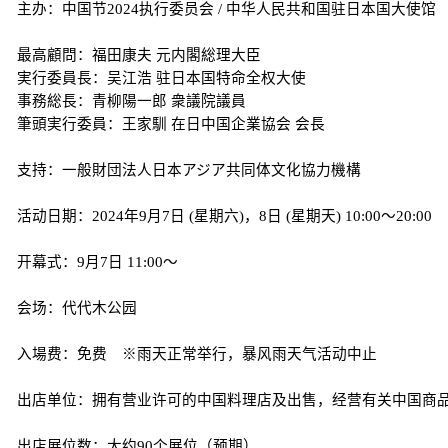
主办：中国节2024执行委员会 / 中华人民共和国驻日本国大使馆
最高顧問：福田康夫 元内閣総理大臣
実行委員長：吴江浩 驻日本国特命全权大使
事務総長：青柳陽一郎 衆議院議員
筆頭実行委員：王家馴 在日中国企業協会 会長
支持：一般財団法人日本アジア共同体文化協力機構
活动日期：2024年9月7日 (星期六)，8日 (星期天) 10:00～20:00
开幕式：9月7日 11:00～
会场：代代木公园
入場费：免费 ※雨天正常举行，暴风雨天气活动中止
出店单位：拥有营业许可的中国料理店及出售，经营有关中国商品
出店展位数：大约90个展位（预期）