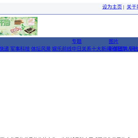
设为主页
|
关于
专题
图片
快递
军事科技
体坛风景
娱乐前线
中日关系十大新闻
新闻图片
在日华人十
网