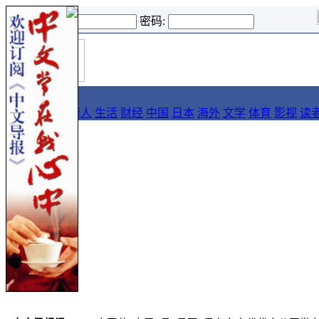
登录名:
密码:
首
导报
页
要闻
论坛
华人
生活
财经
中国
日本
海外
文学
体育
影视
读
::
新闻