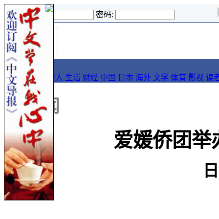
登录名:
密码:
首
导报
页
要闻
论坛
华人
生活
财经
中国
日本
海外
文学
体育
影视
读
::
新闻
爱媛侨团举办
日