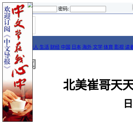
登录名:
密码:
首
导报
页
要闻
论坛
华人
生活
财经
中国
日本
海外
文学
体育
影视
读
::
新闻
北美崔哥天
日