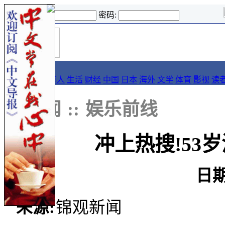
登录名:
密码:
首
导报
页
要闻
论坛
华人
生活
财经
中国
日本
海外
文学
体育
影视
读
::
新闻
::
娱乐前线
冲上热搜!53
日期
来源:
锦观新闻