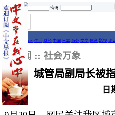
登录名:
密码:
首
导报
页
要闻
论坛
华人
生活
财经
中国
日本
海外
文学
体育
影视
读
::
新闻
::
社会万象
城管局副局长被指
日