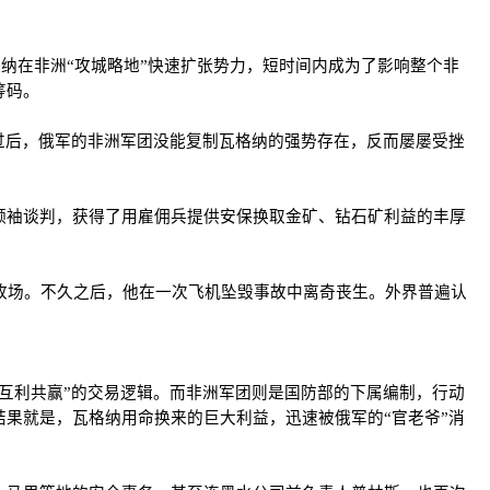
格纳在非洲“攻城略地”快速扩张势力，短时间内成为了影响整个非
筹码。
过后，俄军的非洲军团没能复制瓦格纳的强势存在，反而屡屡受挫
领袖谈判，获得了用雇佣兵提供安保换取金矿、钻石矿利益的丰厚
协收场。不久之后，他在一次飞机坠毁事故中离奇丧生。外界普遍认
。
互利共赢”的交易逻辑。而非洲军团则是国防部的下属编制，行动
果就是，瓦格纳用命换来的巨大利益，迅速被俄军的“官老爷”消