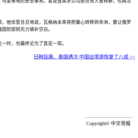
、马里等地的安全事务。甚至连黑水公司前负责人普林斯，也再次
频，他信誓旦旦地说，瓦格纳未来将把重心转移到非洲，要让俄罗
俄国防部则无力填补空白。
光一时，也最终沦为了昙花一现。
日韩狂飙、泰国遇冷,中国出境游恢复了八成 >>
Copyright© 中文导报