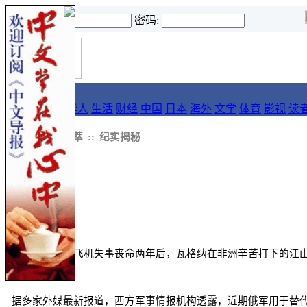
登录名:
密码:
首
导报
页
要闻
论坛
华人
生活
财经
中国
日本
海外
文学
体育
影视
读
::
热门网文选萃
::
纪实揭秘
在普里戈任因飞机失事丧命两年后，瓦格纳在非洲辛苦打下的江
据多家外媒最新报道，西方军事情报机构透露，近期俄军用于替代