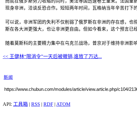
而就在俄罗斯势力收缩的同时，美法等国迅速卷土重来。法国重
现身非洲，洽谈反恐合作。短短两年时间，瓦格纳当年辛苦打下
可以说，非洲军团的失利不仅削弱了俄罗斯在非洲的存在感，也
斯在各大洲更强大，也让非洲更自由。但如今看来，这个预言已
随着莫斯科的主要精力集中在乌克兰战场，普京对于维持非洲影
<< 王健林“限消令”一天后被撤销,谁放了万达...
新闻
https://www.chubun.com/modules/article/view.article.php/c104/21
工具箱
|
RSS
|
RDF
|
ATOM