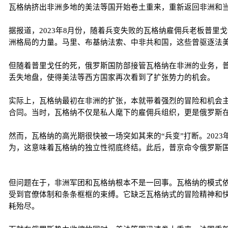
瓦格纳挤出非洲多地的美法等国开始卷土重来，重新返回非洲和
据报道，2023年8月份，随着兵变失败的瓦格纳雇佣兵老板普
洲格局的力量。马里、布基纳法索、中非共和国，这些曾驱逐法
但随着普里戈任的死，俄罗斯国防部接管瓦格纳在非洲的业务，普
丢失地盘，使得美法等西方国家再次看到了扩张势力的机会。
实际上，瓦格纳最初在非洲的扩张，本就带着强烈的冒险和机会
合同。当时，瓦格纳不仅是私人麾下的雇佣兵组织，更是俄罗斯
然而，瓦格纳的高光期很快被一场突如其来的“兵变”打断。20
为，这意味着瓦格纳的独立性彻底终结。此后，普京命令俄罗斯国
但问题在于，非洲军团和瓦格纳根本不是一回事。瓦格纳的模式依
受到官僚体制和条条框框的束缚。它缺乏瓦格纳式的冒险精神和快
耗殆尽。