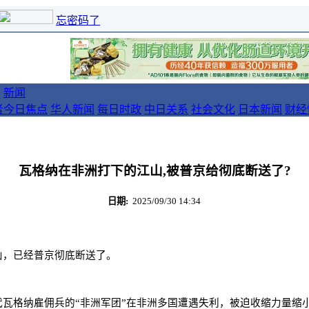
忘密码了
新闻
者
今日焦点
华人新闻
每日时政
中日关系
社会文化
日本新闻
财经
瓦格纳在非洲打下的江山,被普京给彻底断送了?
日期:
2025/09/30 14:34
山，已经普京彻底断送了。
瓦格纳雇佣兵的“非洲军团”在非洲多国遭遇失利，被迫收缩力量缩