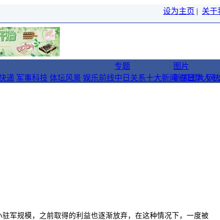
设为主页
|
关于
专题
图片
快递
军事科技
体坛风景
娱乐前线
中日关系十大新闻
新闻图片
在日华人十
网
小驻军规模，之前取得的利益也逐渐放弃，在这种情况下，一度被