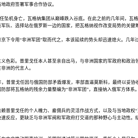
当地政府签署军事合作协议。
里戈任坠机身亡，瓦格纳集团从巅峰跌入谷底。在此之前的几年间，瓦
美军队、选择站在俄罗斯一边的国家，把瓦格纳视作改变局势的关键
京下令用“非洲军团”取而代之，本该延续的势头却迅速熄火。几年
主义色彩。普里戈任本人甚至亲自出马，与非洲国家的军政府和政治
在非洲的代言人。
23年，普里戈任因与俄国防部矛盾爆发，率部直逼莫斯科，最终以妥
防部将瓦格纳的残余力量整编为“非洲军团”，直接纳入俄军方体系
赖普里戈任的个人魄力、雇佣兵的灵活作战方式，以及与当地政权“
速反应，更缺乏与非洲军阀和军政府打交道的那种野心与主动性。结