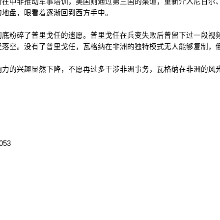
新在中非推动军事培训，美国则通过第三国的渠道，重新介入尼日尔
的地盘，眼看着逐渐回到西方手中。
彻底粉碎了普里戈任的遗愿。普里戈任在兵变失败后曾留下过一段视
经落空。没有了普里戈任，瓦格纳在非洲的独特模式无人能够复制，
响力的兴趣显然下降，不愿再过多干涉非洲事务，瓦格纳在非洲的风
3053