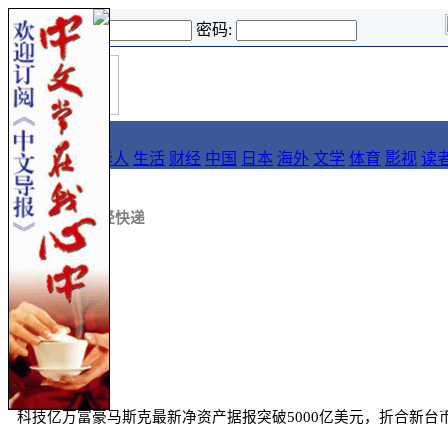
登录名:
密码:
首
导报
页
要闻
论坛
华人
生活
财经
中国
日本
海外
文学
体育
影视
读
::
新闻
::
财经快递
来源:
udn
科技亿万富豪马斯克最新净资产据报突破5000亿美元，折合新台币