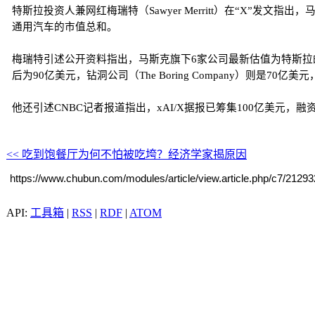
特斯拉投资人兼网红梅瑞特（Sawyer Merritt）在“X”发文
通用汽车的市值总和。
梅瑞特引述公开资料指出，马斯克旗下6家公司最新估值为特斯拉的1.42兆美
后为90亿美元，钻洞公司（The Boring Company）则是7
他还引述CNBC记者报道指出，xAI/X据报已筹集100亿美元，融
<< 吃到饱餐厅为何不怕被吃垮？经济学家揭原因
https://www.chubun.com/modules/article/view.article.php/c7/21293
工具箱
|
RSS
|
RDF
|
ATOM