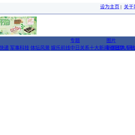
设为主页
|
关于
专题
图片
快递
军事科技
体坛风景
娱乐前线
中日关系十大新闻
新闻图片
在日华人十
网