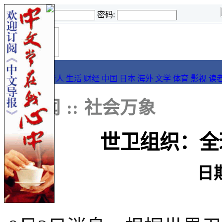
登录名:
密码:
首
导报
页
要闻
论坛
华人
生活
财经
中国
日本
海外
文学
体育
影视
读
::
新闻
::
社会万象
世卫组织：全
日