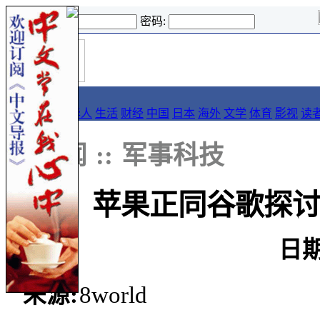
登录名:
密码:
首
导报
页
要闻
论坛
华人
生活
财经
中国
日本
海外
文学
体育
影视
读
::
新闻
::
军事科技
苹果正同谷歌探讨 使
日期
来源:
8world