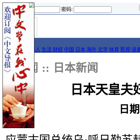
登录名:
密码:
首
导报
页
要闻
论坛
华人
生活
财经
中国
日本
海外
文学
体育
影视
读
::
新闻
::
日本新闻
日本天皇夫
日期