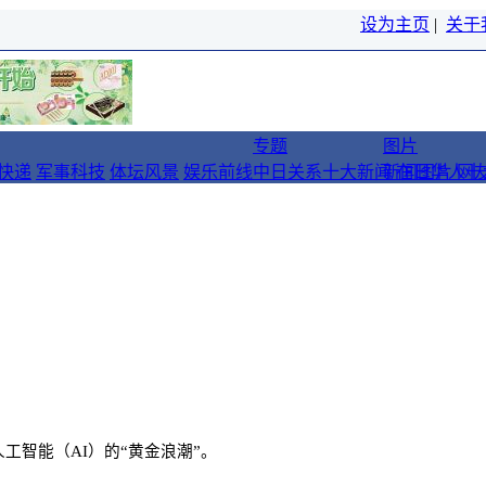
设为主页
|
关于
专题
图片
快递
军事科技
体坛风景
娱乐前线
中日关系十大新闻
新闻图片
在日华人十
网
工智能（AI）的“黄金浪潮”。