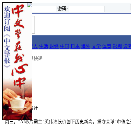
登录名:
密码:
首
导报
页
要闻
论坛
华人
生活
财经
中国
日本
海外
文学
体育
影视
读
::
新闻
::
财经快递
新闻来源: 财联社
周三，“AI芯片霸主”英伟达股价创下历史新高，重夺全球“市值