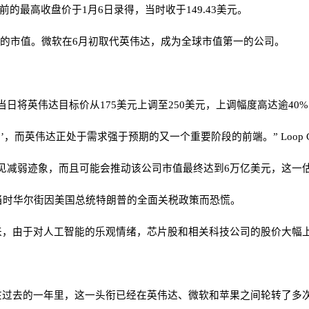
此前的最高收盘价于1月6日录得，当时收于149.43美元。
美元的市值。微软在6月初取代英伟达，成为全球市值第一的公司。
al当日将英伟达目标价从175美元上调至250美元，上调幅度高达逾4
伟达正处于需求强于预期的又一个重要阶段的前端。” Loop Capita
能趋势未见减弱迹象，而且可能会推动该公司市值最终达到6万亿美元，这
，当时华尔街因美国总统特朗普的全面关税政策而恐慌。
来，由于对人工智能的乐观情绪，芯片股和相关科技公司的股价大幅
在过去的一年里，这一头衔已经在英伟达、微软和苹果之间轮转了多