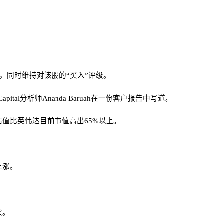
0%，同时维持对该股的“买入”评级。
l分析师Ananda Baruah在一份客户报告中写道。
一估值比英伟达目前市值高出65%以上。
上涨。
次。