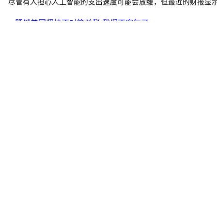
尽管有人担心人工智能的支出速度可能会放缓，但最近的财报显示，英
<< 既然美国坚持不对等关税,我们不客气了
新闻
https://www.chubun.com/modules/article/view.article.php/c7/21192
工具箱
|
RSS
|
RDF
|
ATOM
会社概要
|
广告募集
|
人员募集
|
隐私保护
|
版权声明