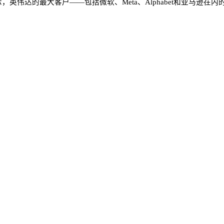
伟达的最大客户——包括微软、Meta、Alphabet和亚马逊在
1