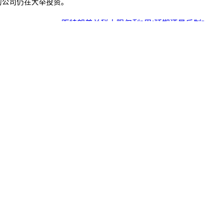
内的公司仍在大举投资。
距特朗普关税大限仅剩2周!延期还是反制? >>
Copyright© 中文导报