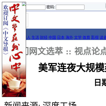
登录名:
密码:
首
导报
页
要闻
论坛
华人
生活
财经
中国
日本
海外
文学
体育
影视
读
::
热门网文选萃
::
视点论
美军连夜大规模
日期