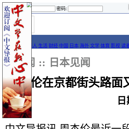
登录名:
密码:
首
导报
页
要闻
论坛
华人
生活
财经
中国
日本
海外
文学
体育
影视
读
::
新闻
::
日本见闻
周杰伦在京都街头路面
日