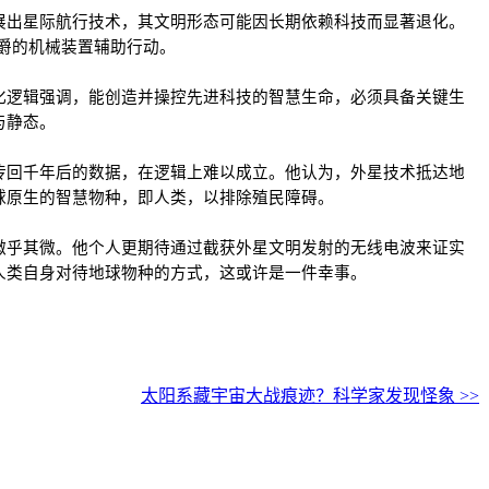
展出星际航行技术，其文明形态可能因长期依赖科技而显著退化。
爵的机械装置辅助行动。
化逻辑强调，能创造并操控先进科技的智慧生命，必须具备关键生
与静态。
传回千年后的数据，在逻辑上难以成立。他认为，外星技术抵达地
球原生的智慧物种，即人类，以排除殖民障碍。
微乎其微。他个人更期待通过截获外星文明发射的无线电波来证实
人类自身对待地球物种的方式，这或许是一件幸事。
太阳系藏宇宙大战痕迹？科学家发现怪象 >>