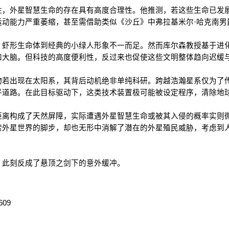
性，外星智慧生命的存在具有高度合理性。他推测，若这些生命已发
动能力严重萎缩，甚至需借助类似《沙丘》中弗拉基米尔·哈克南男
、虾形生命体到经典的小绿人形象不一而足。然而库尔森教授基于进
和大脑。但科技的高度便利性，反过来也促使这些文明整体趋向迟缓
物若出现在太阳系，其背后动机绝非单纯科研。跨越浩瀚星系仅为了
平道路。在此目标驱动下，这类技术装置极可能被设定程序，清除地
距离构成了天然屏障，实际遭遇外星智慧生命或被其入侵的概率实则
索外星世界的脚步，却也无形中消解了潜在的外星殖民威胁，考虑到
，此刻反成了悬顶之剑下的意外缓冲。
1609