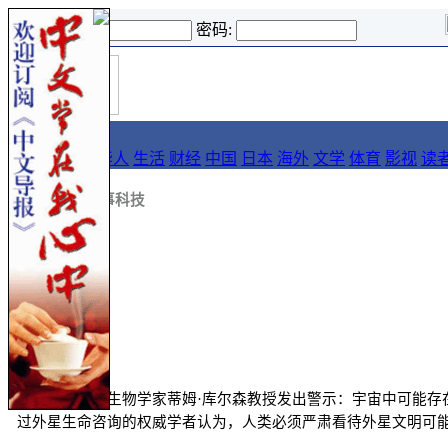
登录名:
密码:
首
导报
页
要闻
论坛
华人
生活
财经
中国
日本
海外
文学
体育
影视
读
::
新闻
::
军事科技
来源:
yeeyan
牛津大学著名生物学家蒂姆·库尔森教授发出警示：宇宙中可能
过外星生命咨询的权威学者认为，人类必须严肃看待外星文明可