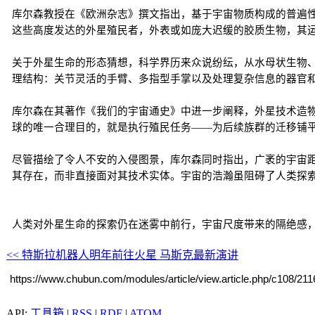
库尔森教授在《欧洲杂志》撰文指出，基于宇宙物质构成的普遍
这些高度发达的外星殖民者，外表或如庞大迟缓的胶质生物，其运
关于外星生命的形态猜想，科学界历来众说纷纭，从水母状生物
理结构：关节灵活的手臂、多指型手掌以及处理复杂信息的器官
库尔森在其著作《我们的宇宙通史》中进一步阐释，外星技术造
球的唯一合理目的，就是执行殖民任务——为后续族群的迁移铺
尽管描绘了令人不安的入侵图景，库尔森同时指出，广袤的宇宙
其存在，而非直接面对其技术实体。宇宙的浩瀚虽阻碍了人类探
人类对外星生命的探索仍在迷雾中前行，宇宙尺度带来的隔绝感
<< 特斯拉机器人明年前往火星 马斯克最新演讲
https://www.chubun.com/modules/article/view.article.php/c108/21
工具箱
|
RSS
|
RDF
|
ATOM