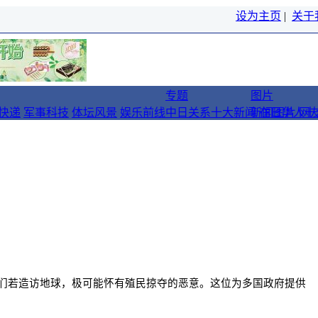
设为主页
|
关于
专题
图片
快递
军事科技
体坛风景
娱乐前线
中日关系十大新闻
新闻图片
在日华人十
网
们若造访地球，极可能怀有殖民掠夺的恶意。这位为多国政府提供