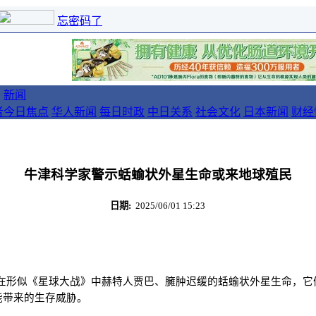
忘密码了
新闻
者
今日焦点
华人新闻
每日时政
中日关系
社会文化
日本新闻
财经
牛津科学家警示蛞蝓状外星生命或来地球殖民
日期:
2025/06/01 15:23
存在形似《星球大战》中赫特人贾巴、臃肿迟缓的蛞蝓状外星生命，它
能带来的生存威胁。