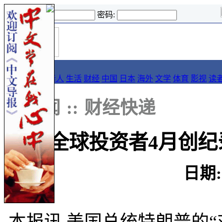
登录名:
密码:
首
导报
页
要闻
论坛
华人
生活
财经
中国
日本
海外
文学
体育
影视
读
::
新闻
::
财经快递
全球投资者4月创纪
日期: