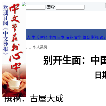
登录名:
密码:
首
导报
页
要闻
论坛
华人
生活
财经
中国
日本
海外
文学
体育
影视
读
::
导报
::
华人
::
华人采风
别开生面：中
日
撰稿：古屋大成