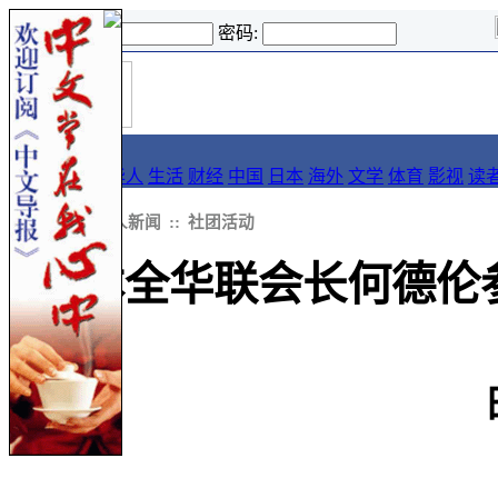
登录名:
密码:
首
导报
页
要闻
论坛
华人
生活
财经
中国
日本
海外
文学
体育
影视
读
::
新闻
::
华人新闻
::
社团活动
日本全华联会长何德伦