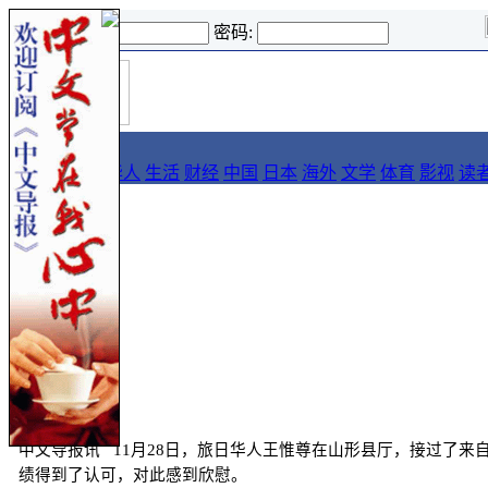
登录名:
密码:
首
导报
页
要闻
论坛
华人
生活
财经
中国
日本
海外
文学
体育
影视
读
::
导报
中文导报讯 11月28日，旅日华人王惟尊在山形县厅，接过了
绩得到了认可，对此感到欣慰。