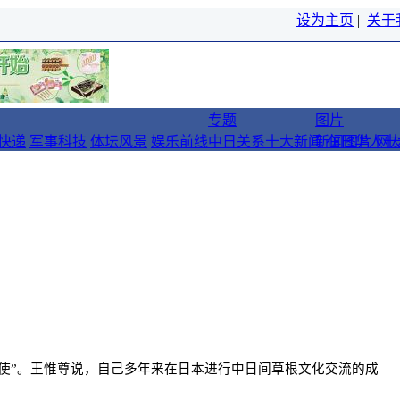
设为主页
|
关于
专题
图片
快递
军事科技
体坛风景
娱乐前线
中日关系十大新闻
新闻图片
在日华人十
网
大使”。王惟尊说，自己多年来在日本进行中日间草根文化交流的成