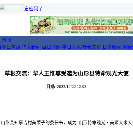
忘密码了
新闻
者
今日焦点
华人新闻
每日时政
中日关系
社会文化
日本新闻
财经
草根交流：华人王惟尊受邀为山形县特命观光大使
日期:
2022/12/22 12:03
来自山形县知事吉村美荣子的委任书，成为“山形特命观光・美姬大米