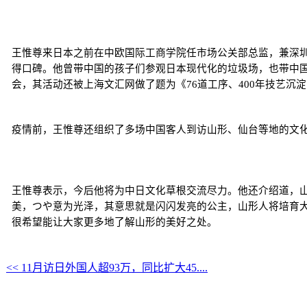
王惟尊来日本之前在中欧国际工商学院任市场公关部总监，兼深
得口碑。他曾带中国的孩子们参观日本现代化的垃圾场，也带中
会，其活动还被上海文汇网做了题为《76道工序、400年技艺沉
疫情前，王惟尊还组织了多场中国客人到访山形、仙台等地的文化
王惟尊表示，今后他将为中日文化草根交流尽力。他还介绍道，
美，つや意为光泽，其意思就是闪闪发亮的公主，山形人将培育
很希望能让大家更多地了解山形的美好之处。
<< 11月访日外国人超93万，同比扩大45....