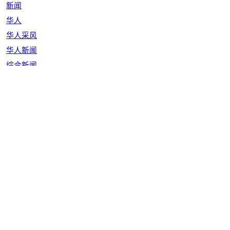
新闻
华人
华人采风
华人新闻
综合新闻
https://www.chubun.com/modules/article/view.article.php/c4/20037
工具箱
|
RSS
|
RDF
|
ATOM
会社概要
|
广告募集
|
人员募集
|
隐私保护
|
版权声明