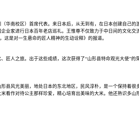
圳（华南校区）首席代表。来日本后，从无到有，在日本创建自己的
国企业家进行日本百年老店巡礼。王惟尊不仅致力于中日间的文化交
淀，这是对一生悬命的匠人精神的生动诠释》的报道。
、匠人之旅。出于这些成绩，这次获得了“山形县特命观光大使”的
山形县风光美丽，地处日本的东北地区，民风淳朴，是一个保持着很
大米看作对待公主那样珍爱，精心培育出美味的大米。他还熟识多山