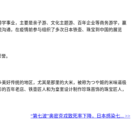
游学事业，主要是亲子游、文化主题游、百年企业等商务游学，赢
流沟通，在疫情前参与组织了多次日本铁壶、珠宝到中国的展览
荣誉。
多美好传统的地区，尤其是那里的大米，被称为つや姬的米味道极
形的百年老店、铁壶匠人和为皇室设计制作珍珠首饰的珠宝匠人，
“第七波”奥密克戎致死率下降，日本感染七... >>