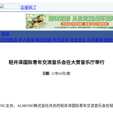
忘密码了
新闻
者
今日焦点
华人新闻
每日时政
中日关系
社会文化
日本新闻
财经
轻井泽国际青年交流音乐会在大贺音乐厅举行
日期:
22年04月2期
ING
主办、
ALMOND
株式会社共办的轻井泽国际青年交流音乐会在