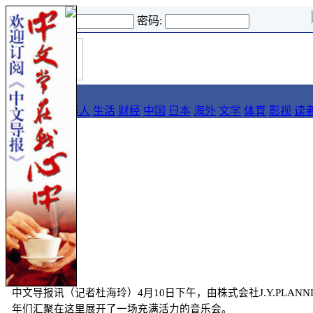
登录名:
密码:
首
导报
页
要闻
论坛
华人
生活
财经
中国
日本
海外
文学
体育
影视
读
::
新闻
中文导报讯（记者杜海玲）
4
月
10
日下午，由株式会社
J.Y.PLANN
年们汇聚在这里展开了一场充满活力的音乐会。