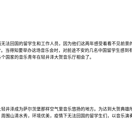
无法回国的留学生和工作人员，因为他们这两年感受着看不见前景的
”。当得知要举办这场音乐会时，对前途不安的几名中国留学生感到
各个国家的音乐青年在轻井泽大贺音乐厅相会了。
让轻井泽成为萨尔茨堡那样空气里音乐悠扬的地方。为达到大贺典雄
。周围山清水秀，环境优美，疫情下无法回国的留学生们，以音乐演