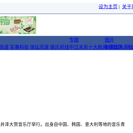
设为主页
|
关于
专题
图片
快递
军事科技
体坛风景
娱乐前线
中日关系十大新闻
新闻图片
在日华人十
网
轻井泽大贺音乐厅举行。出身自中国、韩国、意大利等地的音乐青