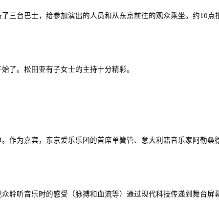
备了三台巴士，给参加演出的人员和从东京前往的观众乘坐。约
10
点
开始了。松田亚有子女士的主持十分精彩。
声。作为嘉宾，东京爱乐乐团的首席单簧管、意大利籍音乐家阿勒桑
观众聆听音乐时的感受（脉搏和血流等）通过现代科技传递到舞台屏