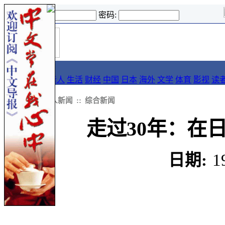
登录名:
密码:
首
导报
页
要闻
论坛
华人
生活
财经
中国
日本
海外
文学
体育
影视
读
::
新闻
::
华人新闻
::
综合新闻
走过30年：在
日期:
1