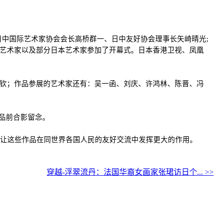
日中国际艺术家协会会长高桥群一、日中友好协会理事长矢崎晴光;
国艺术家以及部分日本艺术家参加了开幕式。日本香港卫视、凤凰
少钦；作品参展的艺术家还有：吴一函、刘庆、许鸿林、陈晋、冯
作品前合影留念。
谊,让这些作品在同世界各国人民的友好交流中发挥更大的作用。
穿越-浮翠流丹：法国华裔女画家张珺访日个... >>