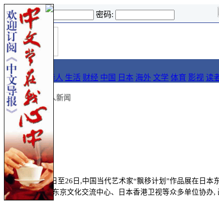
登录名:
密码:
首
导报
页
要闻
论坛
华人
生活
财经
中国
日本
海外
文学
体育
影视
读
::
新闻
::
华人新闻
2019年7月25日至26日,中国当代艺术家“飘移计划”作品
术学院、北京东京文化交流中心、日本香港卫视等众多单位协办,