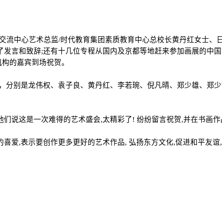
术交流中心艺术总监/时代教育集团素质教育中心总校长黄丹红女士、
了发言和致辞;还有十几位专程从国内及京都等地赶来参加画展的中
机构的嘉宾到场祝贺。
位，分别是龙伟权、袁子良、黄丹红、李若琬、倪凡晴、郑少雄、郑
们说这是一次难得的艺术盛会,太精彩了! 纷纷留言祝贺,并在书画
喜爱,表示要创作更多更好的艺术作品, 弘扬东方文化,促进和平友