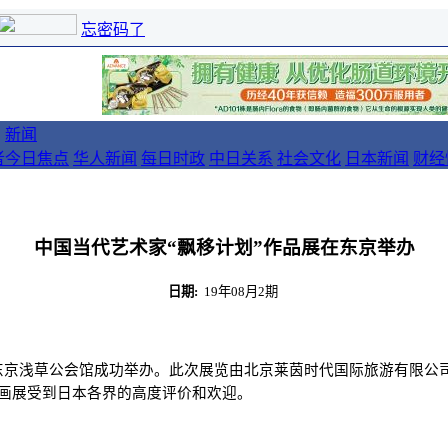
忘密码了
新闻
者
今日焦点
华人新闻
每日时政
中日关系
社会文化
日本新闻
财经
中国当代艺术家“飘移计划”作品展在东京举办
日期:
19年08月2期
展在日本东京浅草公会馆成功举办。此次展览由北京莱茵时代国际旅游有限
 画展受到日本各界的高度评价和欢迎。