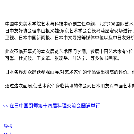
中国中央美术学院艺术与科技中心副主任李纲、北京798国际艺
日中友好协会理事山根义雄;东京艺术学会会长岛浦屋宏现场进行
卫视、日本中国新闻报、日本中文导报等媒体单位以及中日友好
此次莅临开幕式的本次展览艺术顾问李纲，参展中国艺术家有7
可馨、杜光波、王文革、张凌岳、叶达宁、等多位书画家。
日本各界观众踊跃参观画展,对艺术家们的作品做出极高的评价。他
通过这次画展,使艺术家们身临其境的体会到日本朋友对书画艺术的
<< 在日中国厨师第十四届料理交流会圆满举行
导报