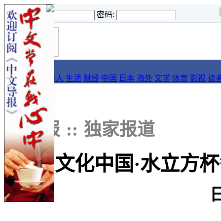
登录名:
密码:
首
导报
页
要闻
论坛
华人
生活
财经
中国
日本
海外
文学
体育
影视
读
::
导报
::
独家报道
“文化中国·水立方