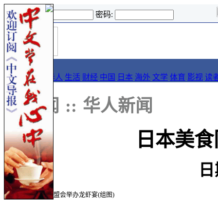
登录名:
密码:
首
导报
页
要闻
论坛
华人
生活
财经
中国
日本
海外
文学
体育
影视
读
::
新闻
::
华人新闻
日本美食
日