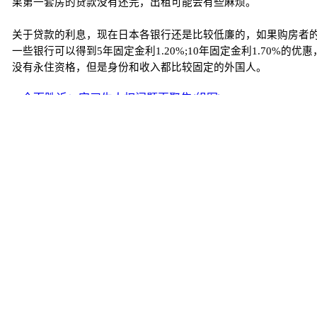
果第一套房的贷款没有还完，出租可能会有些麻烦。
关于贷款的利息，现在日本各银行还是比较低廉的，如果购房者
一些银行可以得到5年固定金利1.20%;10年固定金利1.70
没有永住资格，但是身份和收入都比较固定的外国人。
<< 全面胜诉：实习生人权问题再聚焦(组图)
新闻
华人新闻
https://www.chubun.com/modules/article/view.article.php/c127/14
工具箱
|
RSS
|
RDF
|
ATOM