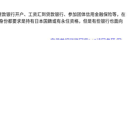
贷款银行开户、工资汇到贷款银行、参加团体信用金融保险等，在
房者的身份都要求是持有日本国籍或有永住资格，但是有些银行也面向
安倍首相可能回避8.15靖国参拜(图) >>
Copyright© 中文导报