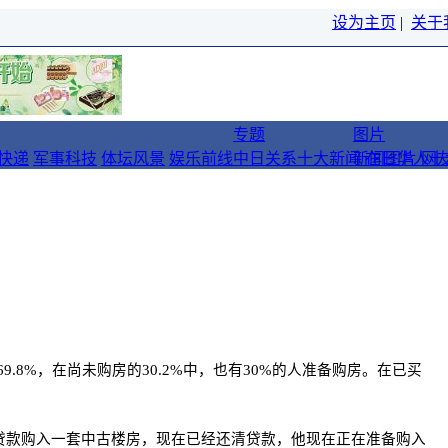
设为主页
|
关于
专题
图片
快递
军事科技
体坛风景
娱乐前线
中日关系十大新闻
新闻图片
在日华人十
网
8%，在尚未购房的30.2%中，也有30%的人准备购房。在已买
贷款购入一套中古楼房，现在已经还清贷款，他现在正在准备购入