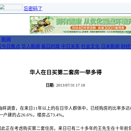
忘密码了
新闻
者
今日焦点
华人新闻
每日时政
中日关系
社会文化
日本新闻
财经
华人在日买第二套房一举多得
日期:
2013/07/31 17:10
调查，在来日11年以上的在日华人群体中，已经购房的比率多达69.
户建的占26.6%，楼房占73.4%。
因此正在考虑购买第二套住房。来日已有二十多年的王先生在十年前