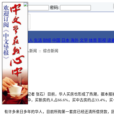
登录名:
密码:
首
导报
页
要闻
论坛
华人
生活
财经
中国
日本
海外
文学
体育
影视
读
::
新闻
::
华人新闻
::
综合新闻
中文导报讯（记者 张石）目前，华人买房也形成了热潮，据本报抽样
房的在日华人中，买新房的人占66.6%，买中古房的占33.4%，买一
有许多来日多年的华人，目前所购第一套房已经还清所借贷款，