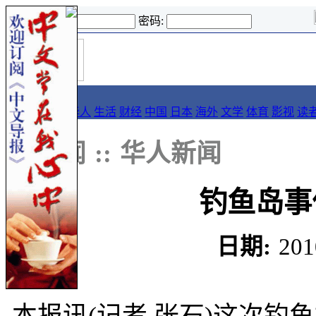
登录名:
密码:
首
导报
页
要闻
论坛
华人
生活
财经
中国
日本
海外
文学
体育
影视
读
::
新闻
::
华人新闻
钓鱼岛事
日期:
201